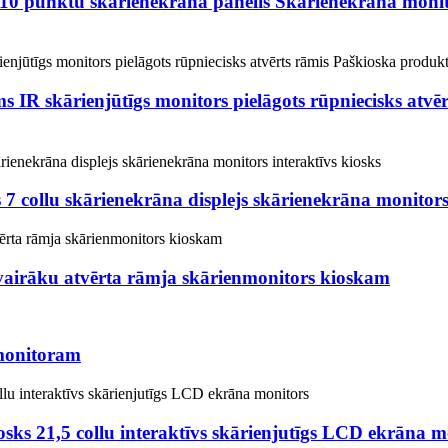
ku 10 punktu skārienekrāna panelis Skārienekrāna mon
s IR skārienjūtīgs monitors pielāgots rūpniecisks atv
7 collu skārienekrāna displejs skārienekrāna monitors 
vairāku atvērta rāmja skārienmonitors kioskam
 monitoram
ks 21,5 collu interaktīvs skārienjutīgs LCD ekrāna m