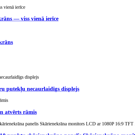
krāns — viss vienā ierīce
ekrāns
ru putekļu necaurlaidīgs displejs
n atvērts rāmis