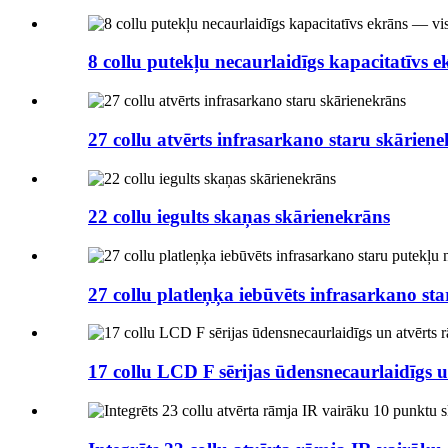
8 collu putekļu necaurlaidīgs kapacitatīvs e
27 collu atvērts infrasarkano staru skārien
22 collu iegults skaņas skārienekrāns
27 collu platleņķa iebūvēts infrasarkano sta
17 collu LCD F sērijas ūdensnecaurlaidīgs u