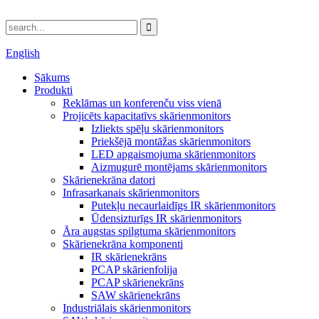
English
Sākums
Produkti
Reklāmas un konferenču viss vienā
Projicēts kapacitatīvs skārienmonitors
Izliekts spēļu skārienmonitors
Priekšējā montāžas skārienmonitors
LED apgaismojuma skārienmonitors
Aizmugurē montējams skārienmonitors
Skārienekrāna datori
Infrasarkanais skārienmonitors
Putekļu necaurlaidīgs IR skārienmonitors
Ūdensizturīgs IR skārienmonitors
Āra augstas spilgtuma skārienmonitors
Skārienekrāna komponenti
IR skārienekrāns
PCAP skārienfolija
PCAP skārienekrāns
SAW skārienekrāns
Industriālais skārienmonitors