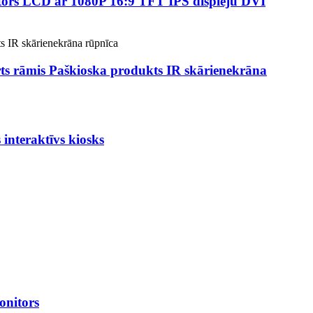
itors LCD ar 1080P 16:9 TFT IPS displeju DVI
ērts rāmis Paškioska produkts IR skārienekrāna
interaktīvs kiosks
onitors