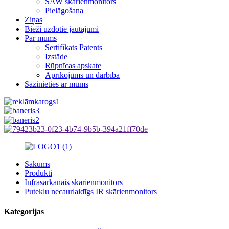
SAW skārienmonitors
Pielāgošana
Ziņas
Bieži uzdotie jautājumi
Par mums
Sertifikāts Patents
Izstāde
Rūpnīcas apskate
Aprīkojums un darbība
Sazinieties ar mums
Sākums
Produkti
Infrasarkanais skārienmonitors
Putekļu necaurlaidīgs IR skārienmonitors
Kategorijas