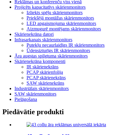
Reklāmas un konferenču viss vienā
Projicēts kapacitatīvs skārienmonitors
Izliekts spēļu skārienmonitors
Priekšējā montāžas skārienmonitors
LED apgaismojuma skārienmonitors
Aizmugurē montējams skārienmonitors
Skārienekrāna datori
Infrasarkanais skārienmonitors
Putekļu necaurlaidīgs IR skārienmonitors
Ūdensizturīgs IR skārienmonitors
Āra augstas spilgtuma skārienmonitors
Skārienekrāna komponenti
IR skārienekrāns
PCAP skārienfolija
PCAP skārienekrāns
SAW skārienekrāns
Industriālais skārienmonitors
SAW skārienmonitors
Pielāgošana
Piedāvātie produkti