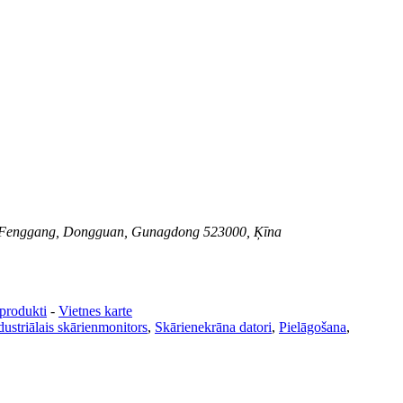
parks, Fenggang, Dongguan, Gunagdong 523000, Ķīna
 produkti
-
Vietnes karte
dustriālais skārienmonitors
,
Skārienekrāna datori
,
Pielāgošana
,