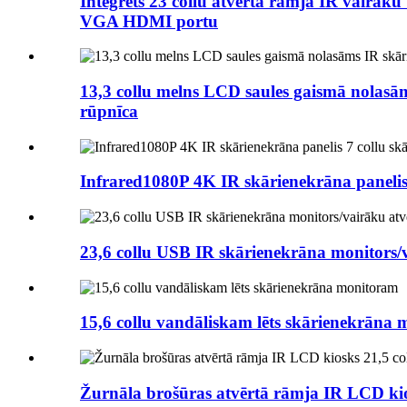
Integrēts 23 collu atvērta rāmja IR vairā
VGA HDMI portu
13,3 collu melns LCD saules gaismā nolasām
rūpnīca
Infrared1080P 4K IR skārienekrāna panelis 
23,6 collu USB IR skārienekrāna monitors/
15,6 collu vandāliskam lēts skārienekrāna
Žurnāla brošūras atvērtā rāmja IR LCD kios