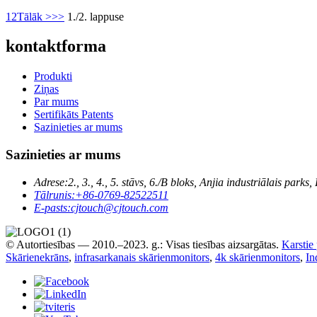
1
2
Tālāk >
>>
1./2. lappuse
kontaktforma
Produkti
Ziņas
Par mums
Sertifikāts Patents
Sazinieties ar mums
Sazinieties ar mums
Adrese:
2., 3., 4., 5. stāvs, 6./B bloks, Anjia industriālais 
Tālrunis:
+86-0769-82522511
E-pasts:
cjtouch@cjtouch.com
© Autortiesības — 2010.–2023. g.: Visas tiesības aizsargātas.
Karstie
Skārienekrāns
,
infrasarkanais skārienmonitors
,
4k skārienmonitors
,
In