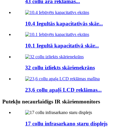
43 collu āra reklāmas...
10.4 Iegultās kapacitatīvās skār...
10.1 Iegultā kapacitatīvā skār...
32 collu izliekts skārienekrāns
23,6 collu apaļš LCD reklāmas...
Putekļu necaurlaidīgs IR skārienmonitors
17 collu infrasarkano staru displejs