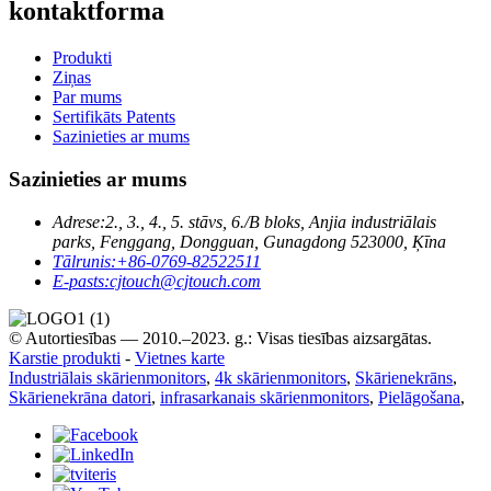
kontaktforma
Produkti
Ziņas
Par mums
Sertifikāts Patents
Sazinieties ar mums
Sazinieties ar mums
Adrese:
2., 3., 4., 5. stāvs, 6./B bloks, Anjia industriālais
parks, Fenggang, Dongguan, Gunagdong 523000, Ķīna
Tālrunis:
+86-0769-82522511
E-pasts:
cjtouch@cjtouch.com
© Autortiesības — 2010.–2023. g.: Visas tiesības aizsargātas.
Karstie produkti
-
Vietnes karte
Industriālais skārienmonitors
,
4k skārienmonitors
,
Skārienekrāns
,
Skārienekrāna datori
,
infrasarkanais skārienmonitors
,
Pielāgošana
,