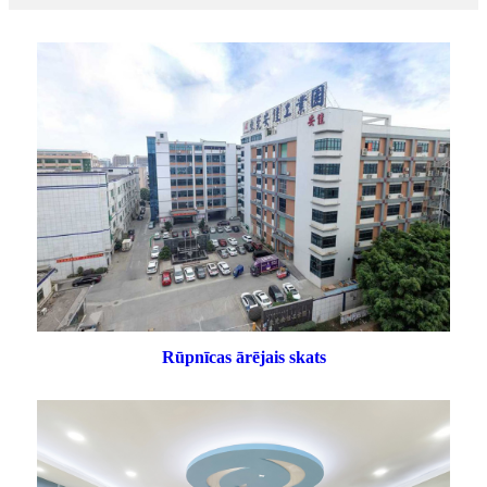
Rūpnīcas ārējais skats