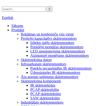
English
Sākums
Produkti
Reklāmas un konferenču viss vienā
Projicēts kapacitatīvs skārienmonitors
Izliekts spēļu skārienmonitors
Priekšējā montāžas skārienmonitors
LED apgaismojuma skārienmonitors
Aizmugurē montējams skārienmonitors
Skārienekrāna datori
Infrasarkanais skārienmonitors
Putekļu necaurlaidīgs IR skārienmonitors
Ūdensizturīgs IR skārienmonitors
Āra augstas spilgtuma skārienmonitors
Skārienekrāna komponenti
IR skārienekrāns
PCAP skārienfolija
PCAP skārienekrāns
SAW skārienekrāns
Industriālais skārienmonitors