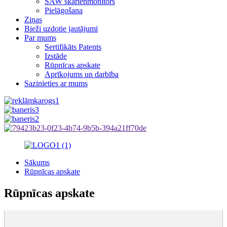
SAW skārienmonitors
Pielāgošana
Ziņas
Bieži uzdotie jautājumi
Par mums
Sertifikāts Patents
Izstāde
Rūpnīcas apskate
Aprīkojums un darbība
Sazinieties ar mums
Sākums
Rūpnīcas apskate
Rūpnīcas apskate