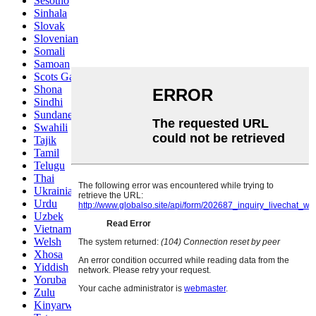
Sesotho
Sinhala
Slovak
Slovenian
Somali
Samoan
Scots Gaelic
Shona
Sindhi
Sundanese
Swahili
Tajik
Tamil
Telugu
Thai
Ukrainian
Urdu
Uzbek
Vietnamese
Welsh
Xhosa
Yiddish
Yoruba
Zulu
Kinyarwanda