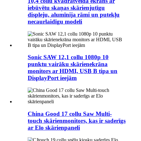
10,4 collu kvadrātveida ekrāns ar
iebūvētu skaņas skārienjutīgu
displeju, alumīnija rāmi un putekļu
necaurlaidīgu modeli
Sonic SAW 12,1 collu 1080p 10
punktu vairāku skārienekrāna
monitors ar HDMI, USB B tipa un
DisplayPort ieejām
China Good 17 collu Saw Multi-
touch skārienmonitors, kas ir saderīgs
ar Elo skārienpaneli