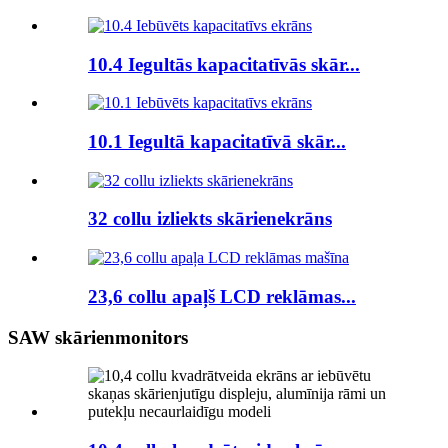
10.4 Iegultās kapacitatīvās skār...
10.1 Iegultā kapacitatīvā skār...
32 collu izliekts skārienekrāns
23,6 collu apaļš LCD reklāmas...
SAW skārienmonitors