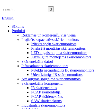
English
Sākums
Produkti
Reklāmas un konferenču viss vienā
Projicēts kapacitatīvs skārienmonitors
Izliekts spēļu skārienmonitors
Priekšējā montāžas skārienmonitors
LED apgaismojuma skārienmonitors
Aizmugurē montējams skārienmonitors
Skārienekrāna datori
Infrasarkanais skārienmonitors
Putekļu necaurlaidīgs IR skārienmonitors
Ūdensizturīgs IR skārienmonitors
Āra augstas spilgtuma skārienmonitors
Skārienekrāna komponenti
IR skārienekrāns
PCAP skārienfolija
PCAP skārienekrāns
SAW skārienekrāns
Industriālais skārienmonitors