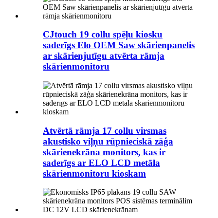
CJtouch 19 collu spēļu kiosku
saderīgs Elo OEM Saw skārienpanelis
ar skārienjutīgu atvērta rāmja
skārienmonitoru
Atvērtā rāmja 17 collu virsmas
akustisko viļņu rūpnieciskā zāģa
skārienekrāna monitors, kas ir
saderīgs ar ELO LCD metāla
skārienmonitoru kioskam