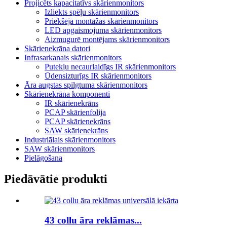
Projicēts kapacitatīvs skārienmonitors
Izliekts spēļu skārienmonitors
Priekšējā montāžas skārienmonitors
LED apgaismojuma skārienmonitors
Aizmugurē montējams skārienmonitors
Skārienekrāna datori
Infrasarkanais skārienmonitors
Putekļu necaurlaidīgs IR skārienmonitors
Ūdensizturīgs IR skārienmonitors
Āra augstas spilgtuma skārienmonitors
Skārienekrāna komponenti
IR skārienekrāns
PCAP skārienfolija
PCAP skārienekrāns
SAW skārienekrāns
Industriālais skārienmonitors
SAW skārienmonitors
Pielāgošana
Piedāvātie produkti
43 collu āra reklāmas...