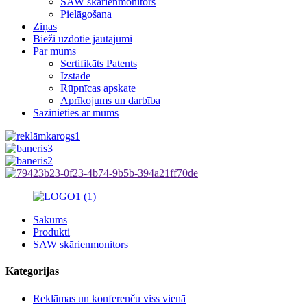
SAW skārienmonitors
Pielāgošana
Ziņas
Bieži uzdotie jautājumi
Par mums
Sertifikāts Patents
Izstāde
Rūpnīcas apskate
Aprīkojums un darbība
Sazinieties ar mums
Sākums
Produkti
SAW skārienmonitors
Kategorijas
Reklāmas un konferenču viss vienā