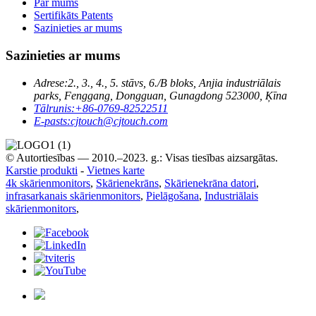
Par mums
Sertifikāts Patents
Sazinieties ar mums
Sazinieties ar mums
Adrese:
2., 3., 4., 5. stāvs, 6./B bloks, Anjia industriālais
parks, Fenggang, Dongguan, Gunagdong 523000, Ķīna
Tālrunis:
+86-0769-82522511
E-pasts:
cjtouch@cjtouch.com
© Autortiesības — 2010.–2023. g.: Visas tiesības aizsargātas.
Karstie produkti
-
Vietnes karte
4k skārienmonitors
,
Skārienekrāns
,
Skārienekrāna datori
,
infrasarkanais skārienmonitors
,
Pielāgošana
,
Industriālais
skārienmonitors
,