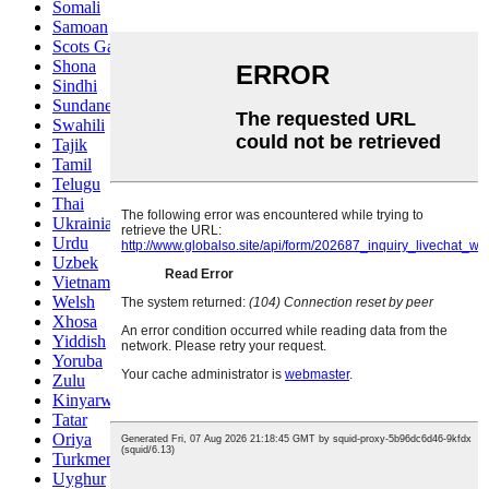
Somali
Samoan
Scots Gaelic
Shona
Sindhi
Sundanese
Swahili
Tajik
Tamil
Telugu
Thai
Ukrainian
Urdu
Uzbek
Vietnamese
Welsh
Xhosa
Yiddish
Yoruba
Zulu
Kinyarwanda
Tatar
Oriya
Turkmen
Uyghur