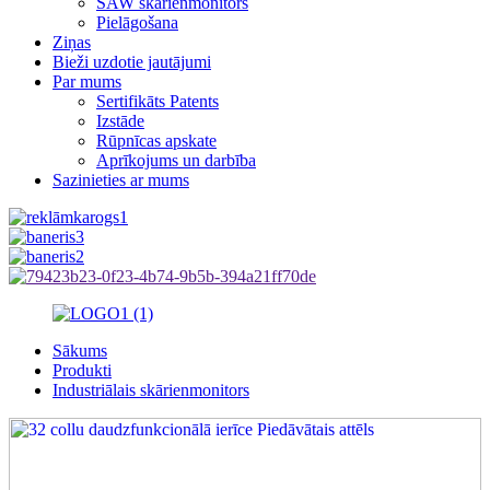
SAW skārienmonitors
Pielāgošana
Ziņas
Bieži uzdotie jautājumi
Par mums
Sertifikāts Patents
Izstāde
Rūpnīcas apskate
Aprīkojums un darbība
Sazinieties ar mums
Sākums
Produkti
Industriālais skārienmonitors