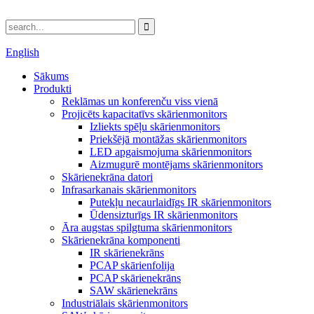
English
Sākums
Produkti
Reklāmas un konferenču viss vienā
Projicēts kapacitatīvs skārienmonitors
Izliekts spēļu skārienmonitors
Priekšējā montāžas skārienmonitors
LED apgaismojuma skārienmonitors
Aizmugurē montējams skārienmonitors
Skārienekrāna datori
Infrasarkanais skārienmonitors
Putekļu necaurlaidīgs IR skārienmonitors
Ūdensizturīgs IR skārienmonitors
Āra augstas spilgtuma skārienmonitors
Skārienekrāna komponenti
IR skārienekrāns
PCAP skārienfolija
PCAP skārienekrāns
SAW skārienekrāns
Industriālais skārienmonitors